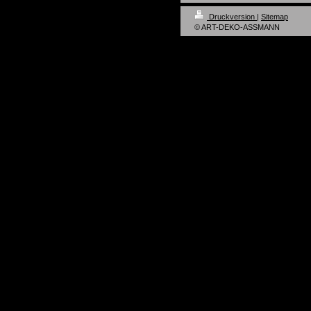
Druckversion
|
Sitemap
© ART-DEKO-ASSMANN